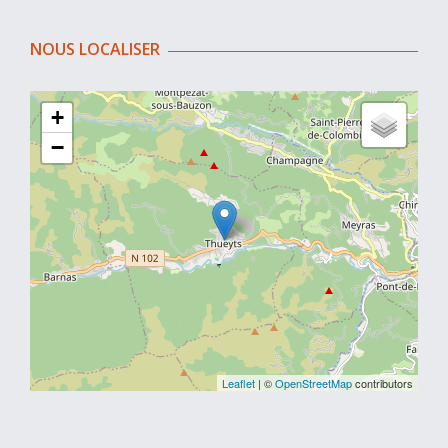
NOUS LOCALISER
+
−
Leaflet
| ©
OpenStreetMap
contributors