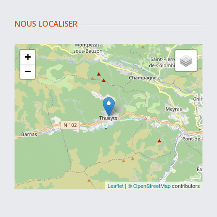
NOUS LOCALISER
+
−
Leaflet
| ©
OpenStreetMap
contributors