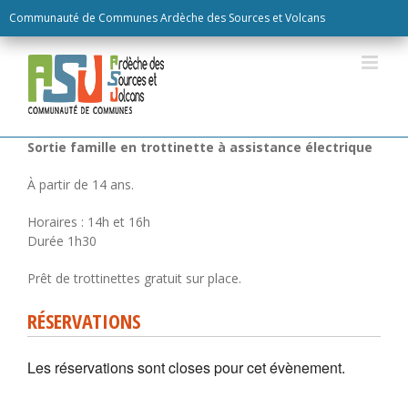
Skip
Communauté de Communes Ardèche des Sources et Volcans
to
content
RÉSERVATIONS
Les réservations sont closes pour cet évènement.
Sortie famille en trottinette à assistance électrique
À partir de 14 ans.
Horaires :
14h et 16h
Durée 1h30
Prêt de trottinettes gratuit sur place.
RÉSERVATIONS
Les réservations sont closes pour cet évènement.