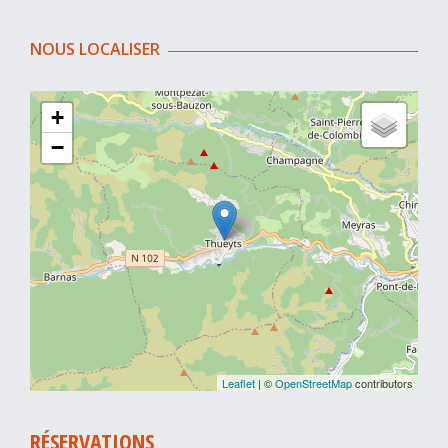
NOUS LOCALISER
+
−
Leaflet
| ©
OpenStreetMap
contributors
RÉSERVATIONS