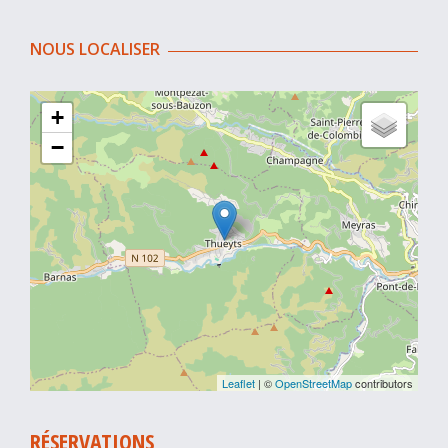
NOUS LOCALISER
+
−
Leaflet
| ©
OpenStreetMap
contributors
RÉSERVATIONS