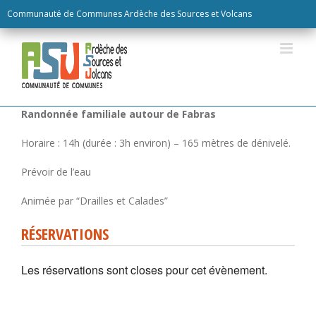
Skip
Communauté de Communes Ardèche des Sources et Volcans
to
content
RÉSERVATIONS
Les réservations sont closes pour cet évènement.
Randonnée familiale autour de Fabras
Horaire :
14h (durée : 3h environ) –
165 mètres de dénivelé.
Prévoir de l’eau
Animée par “Drailles et Calades”
RÉSERVATIONS
Les réservations sont closes pour cet évènement.