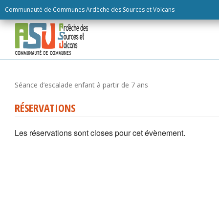
Skip
Communauté de Communes Ardèche des Sources et Volcans
to
content
RÉSERVATIONS
Les réservations sont closes pour cet évènement.
Séance d’escalade enfant à partir de 7 ans
RÉSERVATIONS
Les réservations sont closes pour cet évènement.