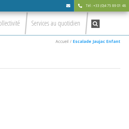
Tél : +33 (0)4 75 89 01 48
cdc@asv-
Recherche
ollectivité
Services au quotidien
:
cdc.fr
Accueil
/
Escalade Jaujac Enfant