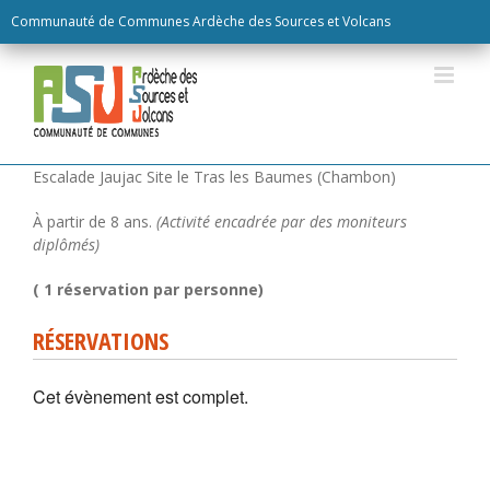
Skip
Communauté de Communes Ardèche des Sources et Volcans
to
content
RÉSERVATIONS
Cet évènement est complet.
Escalade Jaujac Site le Tras les Baumes (Chambon)
À partir de 8 ans.
(Activité encadrée par des moniteurs
diplômés)
( 1 réservation par personne)
RÉSERVATIONS
Cet évènement est complet.