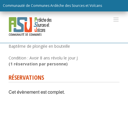
Skip
Communauté de Communes Ardèche des Sources et Volcans
to
content
RÉSERVATIONS
Cet évènement est complet.
Baptême de plongée en bouteille
Condition : Avoir 8 ans révolu le jour J
(1 réservation par personne)
RÉSERVATIONS
Cet évènement est complet.