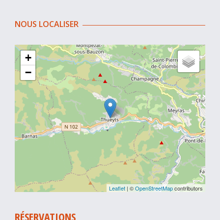
NOUS LOCALISER
+
−
Leaflet
| ©
OpenStreetMap
contributors
RÉSERVATIONS