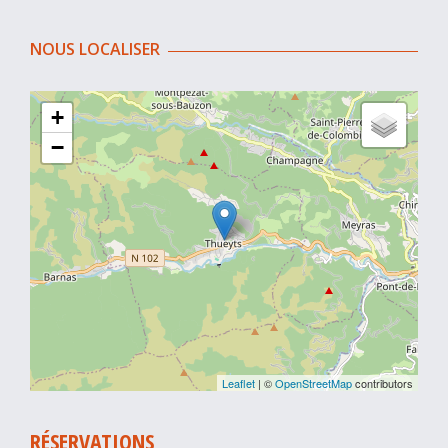
NOUS LOCALISER
+
−
Leaflet
| ©
OpenStreetMap
contributors
RÉSERVATIONS