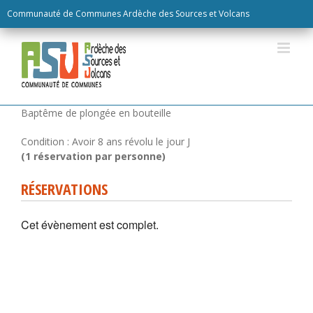
Skip
Communauté de Communes Ardèche des Sources et Volcans
to
content
RÉSERVATIONS
Cet évènement est complet.
Baptême de plongée en bouteille
Condition : Avoir 8 ans révolu le jour J
(1 réservation par personne)
RÉSERVATIONS
Cet évènement est complet.