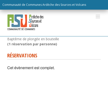
Skip
Communauté de Communes Ardèche des Sources et Volcans
to
content
RÉSERVATIONS
Cet évènement est complet.
Baptême de plongée en bouteille
(1 réservation par personne)
RÉSERVATIONS
Cet évènement est complet.