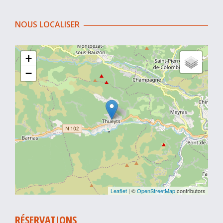
NOUS LOCALISER
+
−
Leaflet
| ©
OpenStreetMap
contributors
RÉSERVATIONS