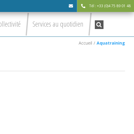
Tél : +33 (0)4 75 89 01 48
cdc@asv-
Recherche
ollectivité
Services au quotidien
:
cdc.fr
Accueil
/
Aquatraining