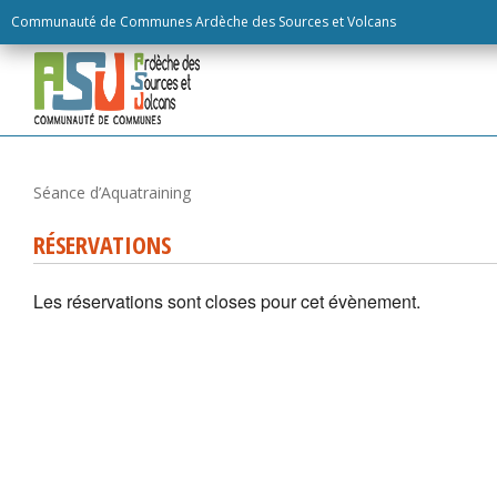
Skip
Communauté de Communes Ardèche des Sources et Volcans
to
content
RÉSERVATIONS
Les réservations sont closes pour cet évènement.
Séance d’Aquatraining
RÉSERVATIONS
Les réservations sont closes pour cet évènement.