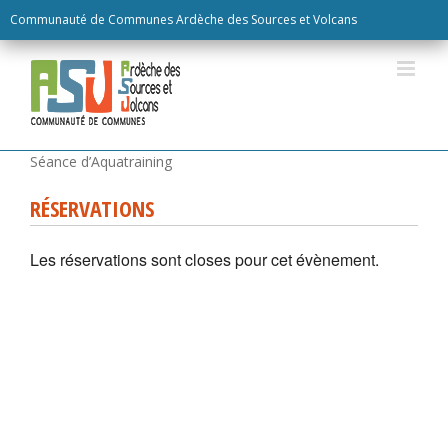
Skip
Communauté de Communes Ardèche des Sources et Volcans
to
content
RÉSERVATIONS
Les réservations sont closes pour cet évènement.
Séance d’Aquatraining
RÉSERVATIONS
Les réservations sont closes pour cet évènement.