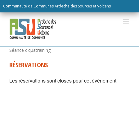
Skip
Communauté de Communes Ardèche des Sources et Volcans
to
content
RÉSERVATIONS
Les réservations sont closes pour cet évènement.
Séance d’quatraining
RÉSERVATIONS
Les réservations sont closes pour cet évènement.