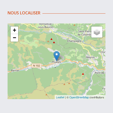
NOUS LOCALISER
+
−
Leaflet
| ©
OpenStreetMap
contributors