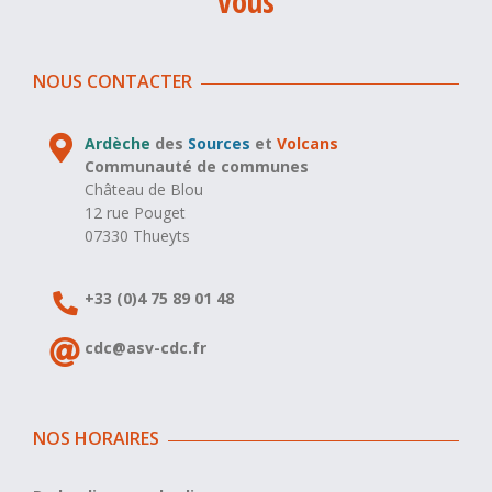
vous
NOUS CONTACTER
Ardèche
des
Sources
et
Volcans
Communauté de communes
Château de Blou
12 rue Pouget
07330 Thueyts
+33 (0)4 75 89 01 48
cdc@asv-cdc.fr
NOS HORAIRES