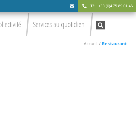
Tél : +33 (0)4 75 89 01 48
cdc@asv-
Recherche
ollectivité
Services au quotidien
:
cdc.fr
Accueil
/
Restaurant