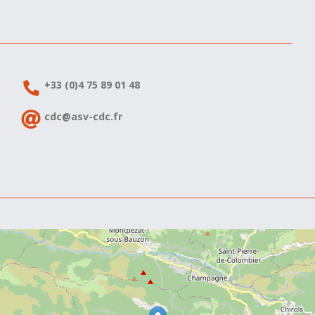
+33 (0)4 75 89 01 48
cdc@asv-cdc.fr