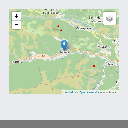
+
−
Leaflet
| ©
OpenStreetMap
contributors