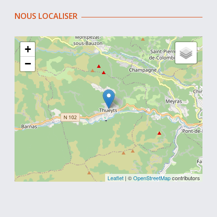
NOUS LOCALISER
+
−
Leaflet
| ©
OpenStreetMap
contributors