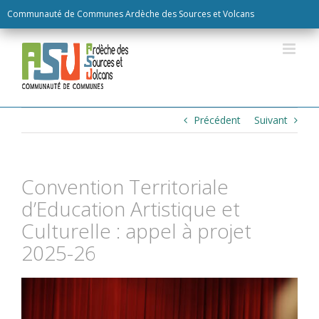
Skip
Communauté de Communes Ardèche des Sources et Volcans
to
content
Précédent
Suivant
Convention Territoriale
d’Education Artistique et
Culturelle : appel à projet
2025-26