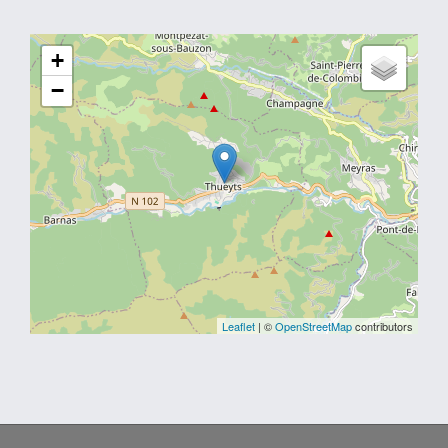
+
−
Leaflet
| ©
OpenStreetMap
contributors