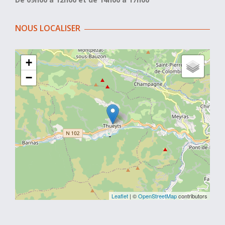
NOUS LOCALISER
+
−
Leaflet
| ©
OpenStreetMap
contributors