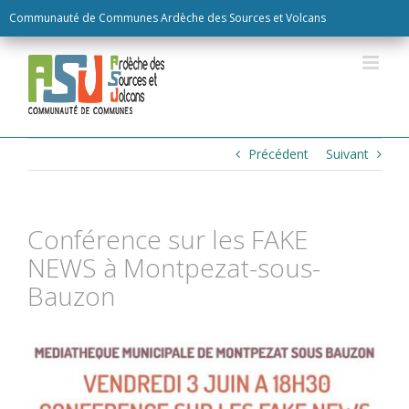
Skip
Communauté de Communes Ardèche des Sources et Volcans
to
content
Précédent
Suivant
Conférence sur les FAKE
NEWS à Montpezat-sous-
Bauzon