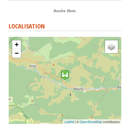
Accès libre.
LOCALISATION
+
−
Leaflet
| ©
OpenStreetMap
contributors