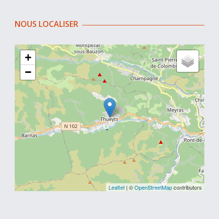
NOUS LOCALISER
+
−
Leaflet
| ©
OpenStreetMap
contributors