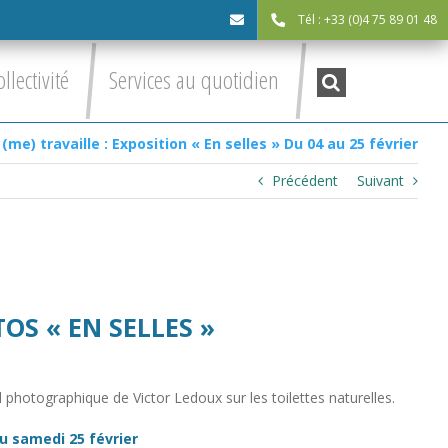
Tél : +33 (0)4 75 89 01 48
cdc@asv-
Recherche
ollectivité
Services au quotidien
:
cdc.fr
 (me) travaille : Exposition « En selles » Du 04 au 25 février
Précédent
Suivant
OS « EN SELLES »
il photographique de Victor Ledoux sur les toilettes naturelles.
u samedi 25 février