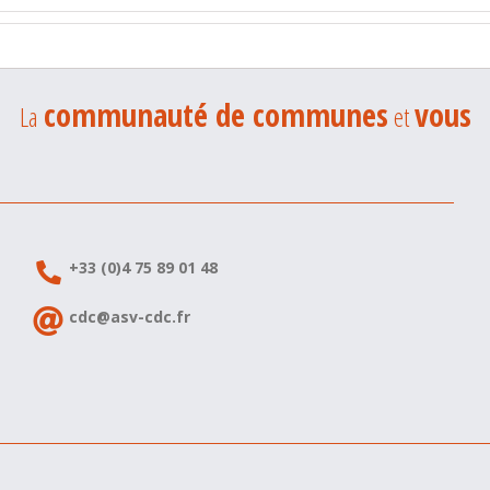
communauté de communes
vous
La
et
+33 (0)4 75 89 01 48
cdc@asv-cdc.fr