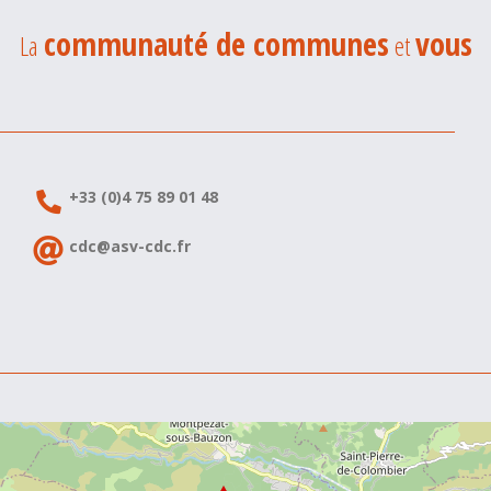
communauté de communes
vous
La
et
+33 (0)4 75 89 01 48
cdc@asv-cdc.fr