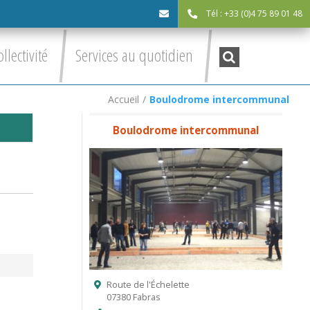
Tél : +33 (0)4 75 89 01 48
cdc@asv-
Recherche
ollectivité
Services au quotidien
:
cdc.fr
Accueil
/
Boulodrome intercommunal
Boulodrome intercommunal
Route de l'Échelette
07380 Fabras