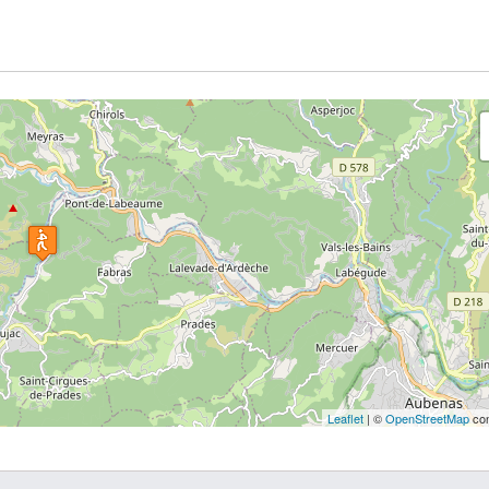
Leaflet
| ©
OpenStreetMap
con