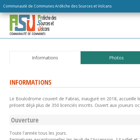
Skip
Communauté de Communes Ardèche des Sources et Volcans
to
content
Informations
Photos
INFORMATIONS
Le Boulodrome couvert de Fabras, inauguré en 2018, accueille le
présent déjà plus de 350 licenciés inscrits. Ouvert aux joueurs oc
Ouverture
Toute l'année tous les jours.
Fermetures exceptionnelles les Jeudi de l'Ascension, 14 juillet et