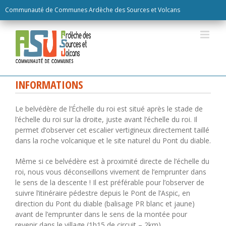
Skip
Communauté de Communes Ardèche des Sources et Volcans
to
content
INFORMATIONS
Le belvédère de l’Échelle du roi est situé après le stade de
l’échelle du roi sur la droite, juste avant l’échelle du roi. Il
permet d’observer cet escalier vertigineux directement taillé
dans la roche volcanique et le site naturel du Pont du diable.
Même si ce belvédère est à proximité directe de l’échelle du
roi, nous vous déconseillons vivement de l’emprunter dans
le sens de la descente ! Il est préférable pour l’observer de
suivre l’itinéraire pédestre depuis le Pont de l’Aspic, en
direction du Pont du diable (balisage PR blanc et jaune)
avant de l’emprunter dans le sens de la montée pour
revenir dans le village (1h15 de circuit – 2km).