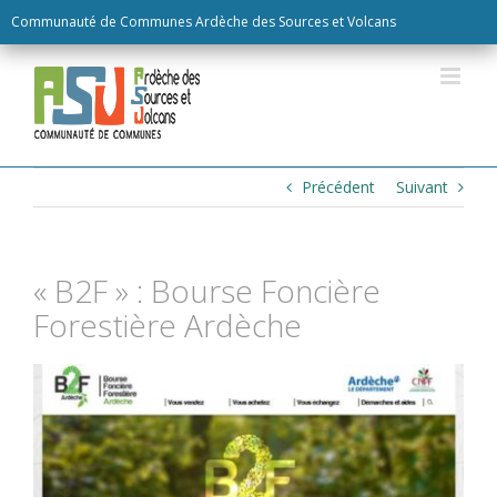
Skip
Communauté de Communes Ardèche des Sources et Volcans
to
content
Précédent
Suivant
« B2F » : Bourse Foncière
Forestière Ardèche