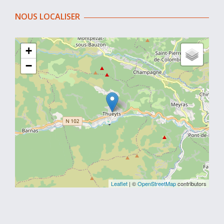
NOUS LOCALISER
+
−
Leaflet
| ©
OpenStreetMap
contributors