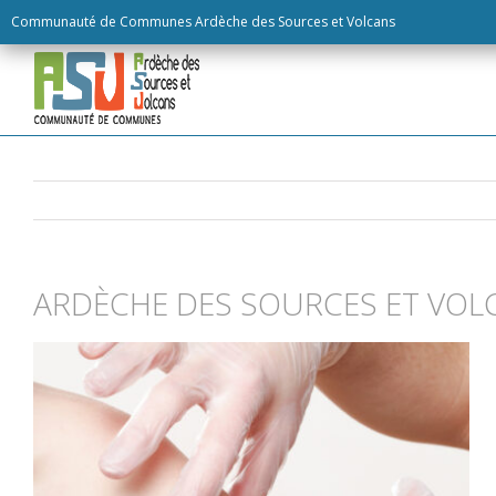
Skip
Communauté de Communes Ardèche des Sources et Volcans
to
content
ARDÈCHE DES SOURCES ET VOL