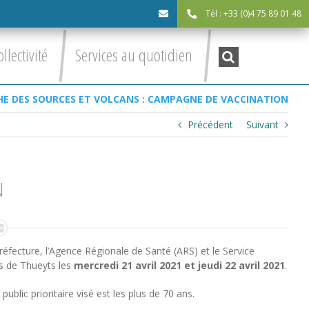
Tél : +33 (0)4 75 89 01 48
cdc@asv-
Recherche
ollectivité
Services au quotidien
:
cdc.fr
E DES SOURCES ET VOLCANS : CAMPAGNE DE VACCINATION
Précédent
Suivant
N
réfecture, l’Agence Régionale de Santé (ARS) et le Service
es de Thueyts les
mercredi 21 avril 2021 et jeudi 22 avril 2021
.
blic prioritaire visé est les plus de 70 ans.