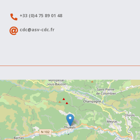
+33 (0)4 75 89 01 48
cdc@asv-cdc.fr