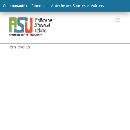
Skip
Communauté de Communes Ardèche des Sources et Volcans
to
content
[em_events]